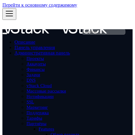
Перейти к основному содержимому
Описание
Панель управления
Административная панель
Проекты
Aккаунты
Финансы
Задачи
DNS
vStack Cloud
Массовые рассылки
Нотификации
SSL
Маркетинг
Поддержка
Тарифы
Партнёры
Features
Обзор раздела