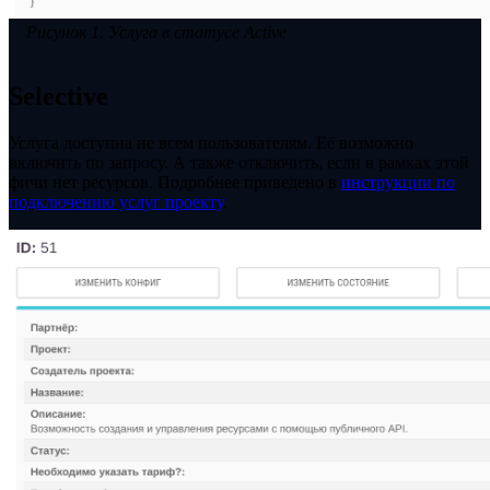
Рисунок 1. Услуга в статусе Active
Selective
Услуга доступна не всем пользователям. Её возможно
включить по запросу. А также отключить, если в рамках этой
фичи нет ресурсов. Подробнее приведено в
инструкции по
подключению услуг проекту
.