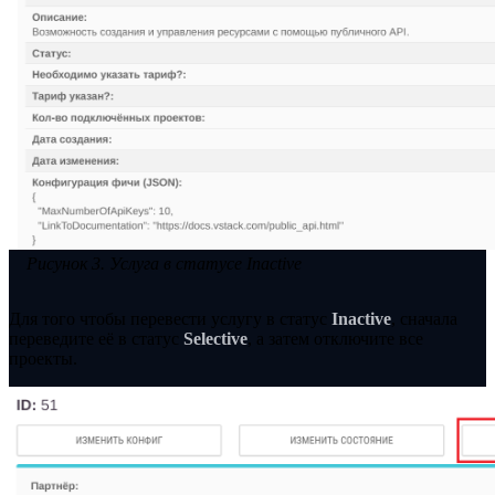
Рисунок 3. Услуга в статусе Inactive
Для того чтобы перевести услугу в статус
Inactive
, сначала
переведите её в статус
Selective
, а затем отключите все
проекты.