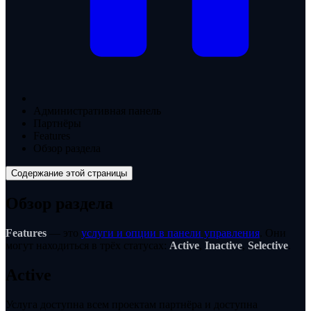
Административная панель
Партнёры
Features
Обзор раздела
Содержание этой страницы
Обзор раздела
Features
— это
услуги и опции в панели управления
. Они
могут находиться в трёх статусах:
Active
,
Inactive
,
Selective
.
Active
Услуга доступна всем проектам партнёра и доступна