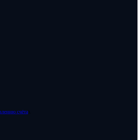
влению счёта
).