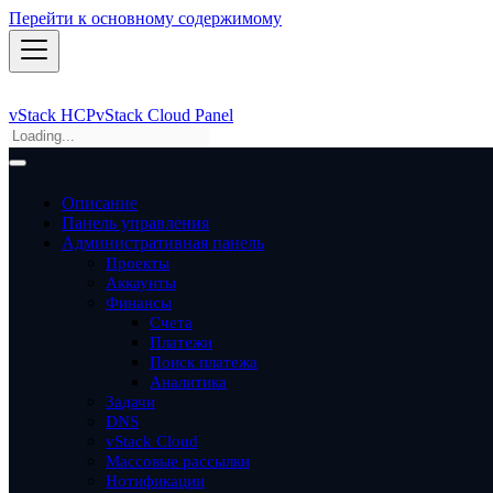
Перейти к основному содержимому
vStack HCP
vStack Cloud Panel
Описание
Панель управления
Административная панель
Проекты
Aккаунты
Финансы
Счета
Платежи
Поиск платежа
Аналитика
Задачи
DNS
vStack Cloud
Массовые рассылки
Нотификации