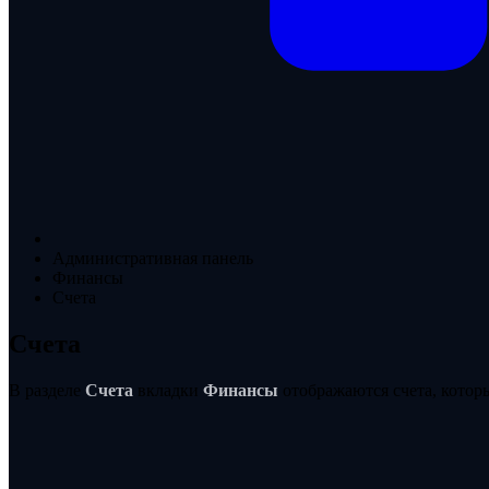
Административная панель
Финансы
Счета
Счета
В разделе
Счета
вкладки
Финансы
отображаются счета, которы