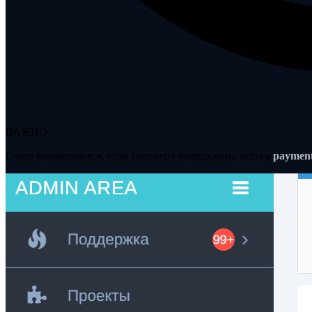
ВАЖНО
Cчета формируются, если партнеру подключена услуга
payment