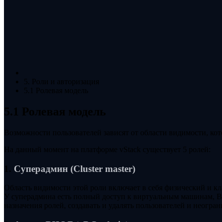
5. Роли и авторизация
5.1 Ролевая модель
5.1 Ролевая модель
Возможности пользователей зависят от области видимости, кот
На данный момент на платформе vStack существует 5 ролей:
1.
Суперадмин (Cluster master)
Область видимости этой роли включает в себя физический и кла
У суперадмина есть полный доступ к виртуальным машинам, ВЦ
назначения ролей, создавать и удалять пользователей и неогр