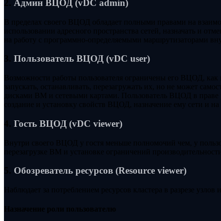
2.
Админ ВЦОД (vDC admin)
В пределах своего ВЦОД обладает полными правами на взаимо
использовании адресного пространства сетей, назначать и отме
на работу с программно-определяемыми маршрутизаторами вн
3.
Пользователь ВЦОД (vDC user)
Возможности работы пользователя ограничены его ВЦОД, как 
запускать, останавливать, перезагружать их, но не может само
дисками ВМ и сетевыми картами. Пользователь ВЦОД в праве у
создание и установку свойств ВЦОД, назначение ему сети и на
4.
Гость ВЦОД (vDC viewer)
Внутри своего ВЦОД у гостя меньше полномочий чем, у пользов
перезагрузке ВМ и установке ограничений производительност
5.
Обозреватель ресурсов (Resource viewer)
Наблюдает за потреблением ресурсов кластера в разрезе узлов 
Назначение роли пользователю