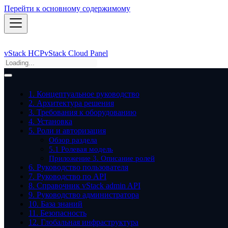
Перейти к основному содержимому
vStack HCP
vStack Cloud Panel
1. Концептуальное руководство
2. Архитектура решения
3. Требования к оборудованию
4. Установка
5. Роли и авторизация
Обзор раздела
5.1 Ролевая модель
Приложение 3. Описание ролей
6. Руководство пользователя
7. Руководство по API
8. Справочник vStack admin API
9. Руководство администратора
10. База знаний
11. Безопасность
12. Глобальная инфраструктура