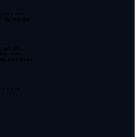
ормацию об
ет ограничений
стории ВМ,
 управлять
го нет прав на
становке,