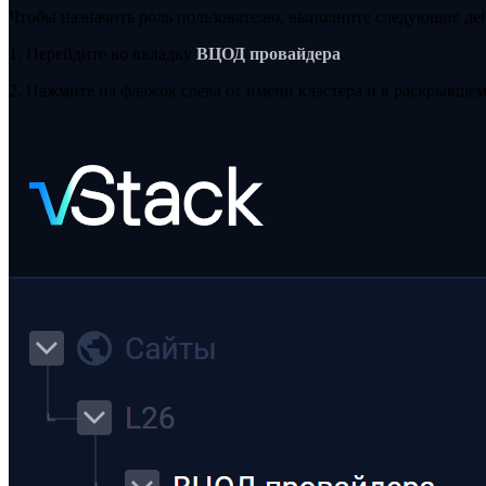
Чтобы назначить роль пользователю, выполните следующие де
1. Перейдите во вкладку
ВЦОД провайдера
.
2. Нажмите на флажок слева от имени кластера и в раскрывш