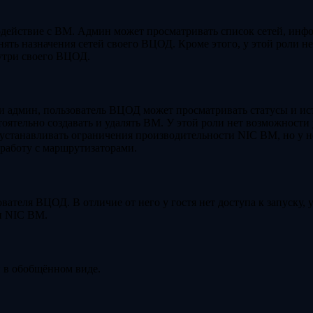
действие с ВМ. Админ может просматривать список сетей, инф
нять назначения сетей своего ВЦОД. Кроме этого, у этой роли н
утри своего ВЦОД.
и админ, пользователь ВЦОД может просматривать статусы и и
стоятельно создавать и удалять ВМ. У этой роли нет возможности
станавливать ограничения производительности NIC ВМ, но у не
 работу с маршрутизаторами.
ателя ВЦОД. В отличие от него у гостя нет доступа к запуску, у
и NIC ВМ.
и в обобщённом виде.