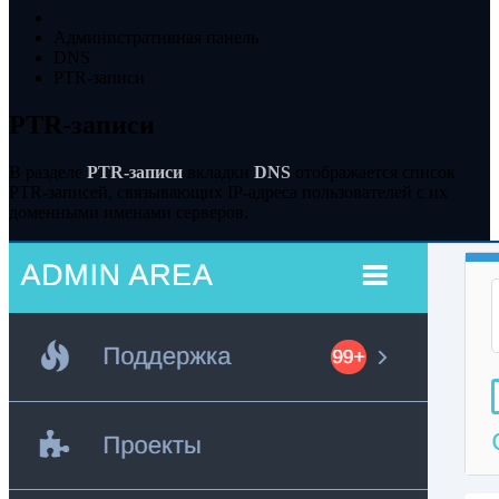
Административная панель
DNS
PTR-записи
PTR-записи
В разделе
PTR-записи
вкладки
DNS
отображается список
PTR-записей, связывающих IP-адреса пользователей с их
доменными именами серверов.