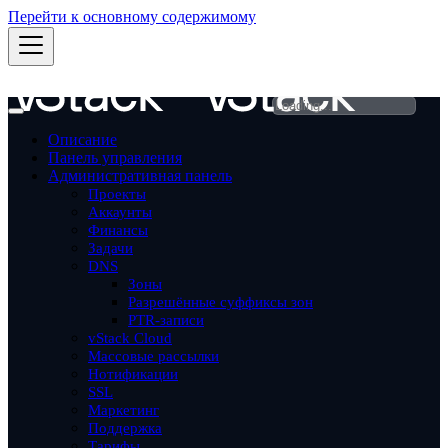
Перейти к основному содержимому
Описание
Панель управления
Административная панель
Проекты
Aккаунты
Финансы
Задачи
DNS
Зоны
Разрешённые суффиксы зон
PTR-записи
vStack Cloud
Массовые рассылки
Нотификации
SSL
Маркетинг
Поддержка
Тарифы