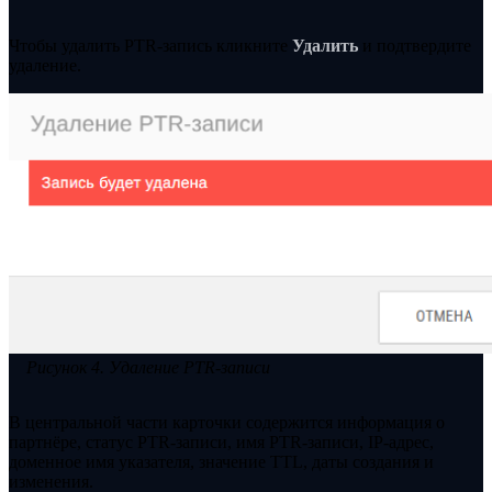
Чтобы удалить PTR-запись кликните
Удалить
и подтвердите
удаление.
Рисунок 4. Удаление PTR-записи
В центральной части карточки содержится информация о
партнёре, статус PTR-записи, имя PTR-записи, IP-адрес,
доменное имя указателя, значение TTL, даты создания и
изменения.