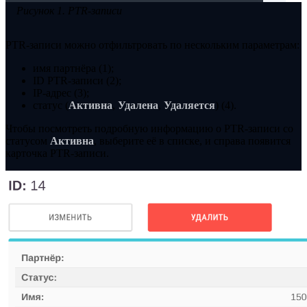
Рисунок 1. PTR-записи
PTR-записи можно отфильтровать по нескольким параметрам:
имя партнёра (1);
ID PTR-записи (2);
IP-адрес (3);
статус (
Активна
,
Удалена
,
Удаляется
) (4).
Чтобы посмотреть подробную информацию о PTR-записи со
статусом
Активна
, выберите её в списке, и справа появится
карточка PTR-записи.