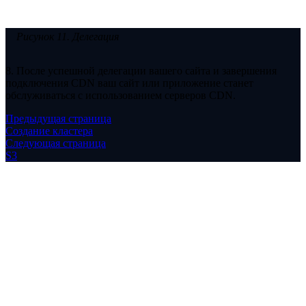
Рисунок 11. Делегация
8. После успешной делегации вашего сайта и завершения
подключения CDN ваш сайт или приложение станет
обслуживаться с использованием серверов CDN.
Предыдущая страница
Создание кластера
Следующая страница
S3
Copyright © 2026 vStack.com