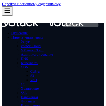
Перейти к основному содержимому
Описание
Панель управления
Услуги
vStack Cloud
VMware Cloud
Администрирование
DNS
Kubernetes
CDN
Сайты
S3
VoD
1С
Хранилище
SSL
Партнёрам
Финансы
Инструкции