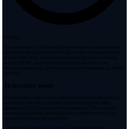
ВАЖНО
При отключении CDN необходимо обеспечить правильную
работу с конфигурациями CNAME, чтобы избежать сбоев в
загрузке контента. Перед отключением удалите ссылки на
хосты CNAME, проверьте производительность после
внесения изменений для обеспечения оптимальной доставки
контента.
Делегация зоны
Делегирование зоны подразумевает внесение изменений в
настройках DNS-регистратора с целью передачи сайта
провайдеру CDN. В результате провайдер CDN получает
контроль над сайтом, оптимизируя доставку контента для
повышения производительности
1. Введите доменное имя сайта, который вы хотите