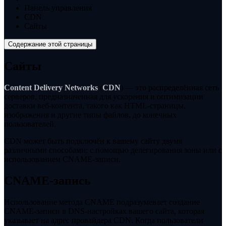
Панель управления
CDN
Сайты
Содержание этой страницы
Сайты
Content Delivery Networks
(
CDN
) — это распределённая сеть
серверов, предназначенная для ускорения и оптимизации
доставки веб-контента, такого как HTML-страницы,
изображения и другие типы файлов, до конечных
пользователей.
CDN может быть подключён к вашему сайту двумя
различными способами: с помощью делегирования зоны или с
использованием CNAME-записи.
СNAME-запись
Использование метода CNAME подразумевает создание
CNAME-записи в DNS-настройках вашего сайта, которая
указывает на адрес провайдера CDN. Когда пользователи