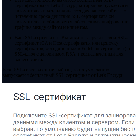
сертификатом от Let's Encrypt, который выпускается и
автоматически устанавливается для вашего сайта. По
истечению срока действия SSL-сертификата он
автоматически обновляется, обеспечивая шифрование
трафика между сайтом и клиентом.
Ваш SSL-сертификат: Вы можете загрузить свой SSL-
сертификат (CA и Host сертификаты или цепочку
сертификатов, объединённых в Fullchain-сертификат) и
SSL-ключ с алгоритмом RSA, предназначенный для
вашего сайта.
Если SSL-сертификат не выбран, то по умолчанию
выпускается бесплатный SSL-сертификат от Let's Encrypt.