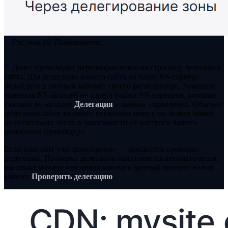
Рисунок 10. Подключение
7. Далее происходит перенаправление на страницу делегации
сайта. Для делегации вашего сайта на наши NS-сервера
перейдите в личный кабинет своего регистратора. Замените
значения NS-записей на адреса наших NS-серверов, которые
указаны во вкладке
Делегация
в панели управления. Обычно
делегация сайта занимает несколько минут, но может занять
до нескольких часов в зависимости от настроек вашего
доменного провайдера.
Если ваш сайт уже делегирован — дождитесь проверки
делегации. Проверка делегации выполняется автоматически,
вы также можете инициализировать данный процесс нажав
кнопку
Проверить делегацию
.