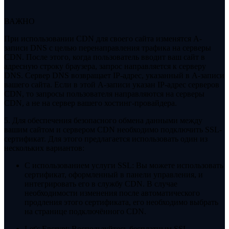
ВАЖНО
При использовании CDN для своего сайта изменятся A-
записи DNS с целью перенаправления трафика на серверы
CDN. После этого, когда пользователь вводит ваш сайт в
адресную строку браузера, запрос направляется к серверу
DNS. Сервер DNS возвращает IP-адрес, указанный в A-записи
вашего сайта. Если в этой A-записи указан IP-адрес серверов
CDN, то запросы пользователя направляются на серверы
CDN, а не на сервер вашего хостинг-провайдера.
5. Для обеспечения безопасного обмена данными между
вашим сайтом и сервером CDN необходимо подключить SSL-
сертификат. Для этого предлагается использовать один из
нескольких вариантов:
С использованием услуги SSL: Вы можете использовать
сертификат, оформленный в панели управления, и
интегрировать его в службу CDN. В случае
необходимости изменения после автоматического
продления этого сертификата, его необходимо выбрать
на странице подключённого CDN.
Let's Encrypt: Воспользуйтесь бесплатным SSL-